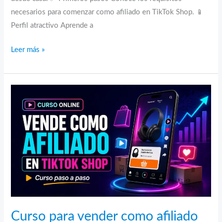
necesarios para comenzar como afiliado en TikTok Shop. 📱
Perfil atractivo Aprende a
TikTok
Leer más »
Shop
con
Sindy:
guía
para
empezar
como
afiliado
desde
cero
Curso para vender como afiliado