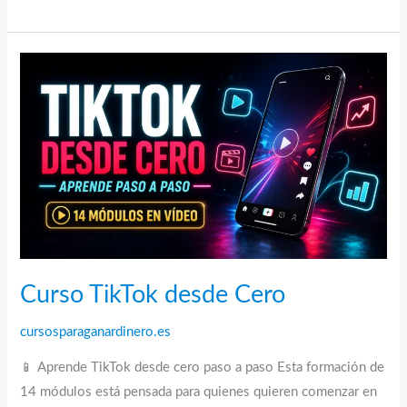
imparable:
crea
contenido
y
haz
crecer
tu
cuenta
Curso TikTok desde Cero
cursosparaganardinero.es
📱 Aprende TikTok desde cero paso a paso Esta formación de
14 módulos está pensada para quienes quieren comenzar en