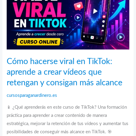
en
TikTok
Shop
paso
a
paso
Cómo hacerse viral en TikTok:
aprende a crear vídeos que
retengan y consigan más alcance
cursosparaganardinero.es
📱 ¿Qué aprenderás en este curso de TikTok? Una formación
práctica para aprender a crear contenido de manera
estratégica, mejorar la retención de tus vídeos y aumentar tus
posibilidades de conseguir más alcance en TikTok. 🎯