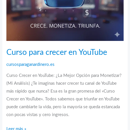
más
alcance
Curso para crecer en YouTube
cursosparaganardinero.es
Curso Crecer en YouTube: ¿La Mejor Opción para Monetizar?
(Mi Análisis) ¿Te imaginas hacer crecer tu canal de YouTube
más rápido que nunca? Esa es la gran promesa del «Curso
Crecer en YouTube». Todos sabemos que triunfar en YouTube
puede cambiarte la vida, pero la mayoría se queda estancada
con pocas vistas y cero ingresos.
Curso
Leer más »