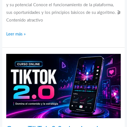
y su potencial Conoce el funcionamiento de la plataforma,
sus oportunidades y los principios básicos de su algoritmo. 🎬
Contenido atractivo
Curso
Leer más »
TikTok
+
IA:
crea,
crece
y
automatiza
tu
contenido