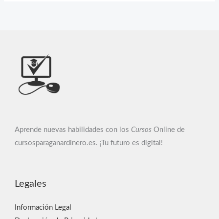
al
Crear
Tu
Primera
Web
Como
Emprendedor
Aprende nuevas habilidades con los
Cursos
Online de
cursosparaganardinero.es. ¡Tu futuro es digital!
Legales
Información Legal